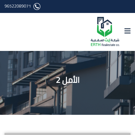
96522089071
الأمل 2