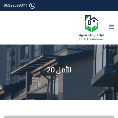
96522089071
الأمل 20