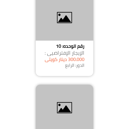
رقم الوحده: 10
الإيجار الإفتراضيى :
300.000 دينار كويتى
الدور: الرابع